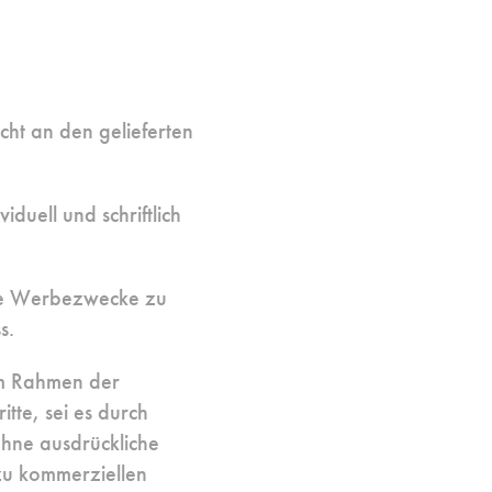
ht an den gelieferten
duell und schriftlich
gene Werbezwecke zu
s.
 im Rahmen der
tte, sei es durch
ohne ausdrückliche
 zu kommerziellen